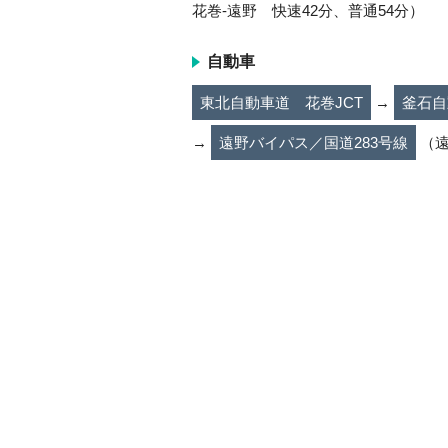
花巻-遠野 快速42分、普通54分）
自動車
東北自動車道 花巻JCT
→
釜石自
→
遠野バイパス／国道283号線
（遠