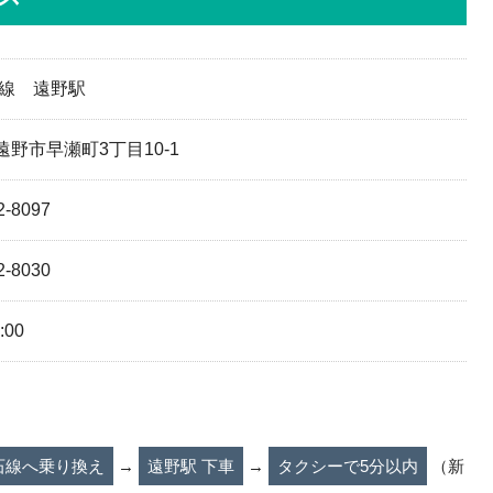
石線 遠野駅
遠野市早瀬町3丁目10-1
2-8097
2-8030
:00
石線へ乗り換え
→
遠野駅 下車
→
タクシーで5分以内
（新