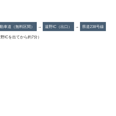
動車道（無料区間）
→
遠野IC（出口）
→
県道238号線
野ICを出てから約7分）